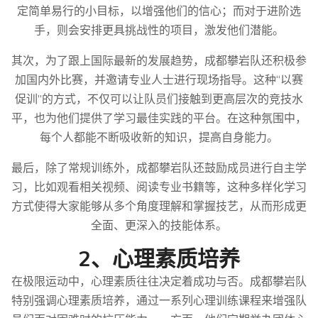
定简单易行的小目标，以增强他们的信心；而对于进阶选
手，则会安排更具挑战性的项目，激发他们潜能。
其次，为了跟上国际最新的发展趋势，成都攀岩队还积极参
加国内外比赛，并邀请专业人士进行现场指导。这种“以赛
促训”的方式，不仅可以让队员们接触到更高层次的竞技水
平，也为他们提供了学习最佳实践的平台。在这种氛围中，
每个人都能不断吸收新的知识，提高自身能力。
最后，除了常规训练外，成都攀岩队还鼓励成员进行自主学
习，比如观看相关视频、阅读专业书籍等，这种多样化学习
方式使得大家能够从多个角度理解和掌握技艺，从而形成更
全面、更深入的技能体系。
2、心理素质培养
在极限运动中，心理素质往往决定着成功与否。成都攀岩队
特别强调心理素质培养，通过一系列心理训练课程来增强队