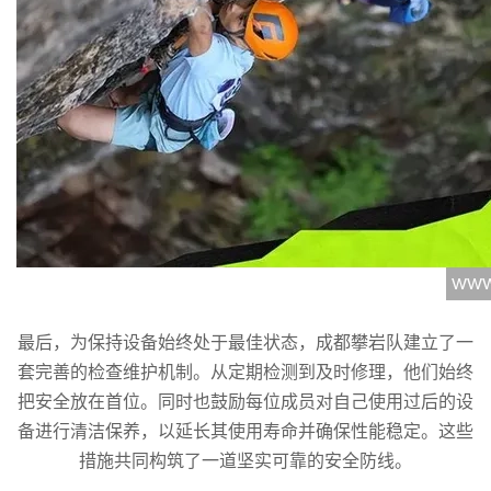
最后，为保持设备始终处于最佳状态，成都攀岩队建立了一
套完善的检查维护机制。从定期检测到及时修理，他们始终
把安全放在首位。同时也鼓励每位成员对自己使用过后的设
备进行清洁保养，以延长其使用寿命并确保性能稳定。这些
措施共同构筑了一道坚实可靠的安全防线。