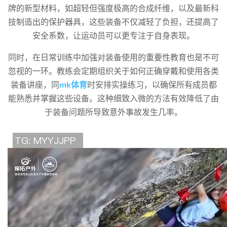
牌的新型材料，如超轻但强度极高的合成纤维，以及最新科
技制造出的保护器具，这些装备不仅减轻了负担，还提高了
安全系数，让运动员可以更专注于自身表现。
同时，在日常训练中加强对装备使用的重要性教育也是不可
忽视的一环。教练会定期组织关于如何正确穿戴和使用各类
装备讲座，同
mk体育
时安排实操练习，以确保所有成员都
能熟悉并掌握这些设备。这种细致入微的方法有效降低了由
于装备问题所导致意外事故发生几率。