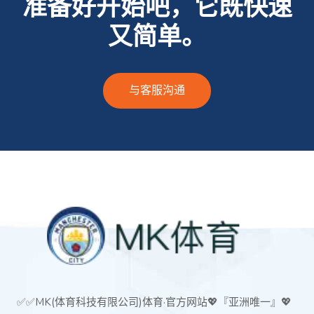
准备好开始吧，它既快速
又简单。
与客服沟通
✅✅MK(体育科技有限公司)体育·官方网站💖『亚洲唯一』💖