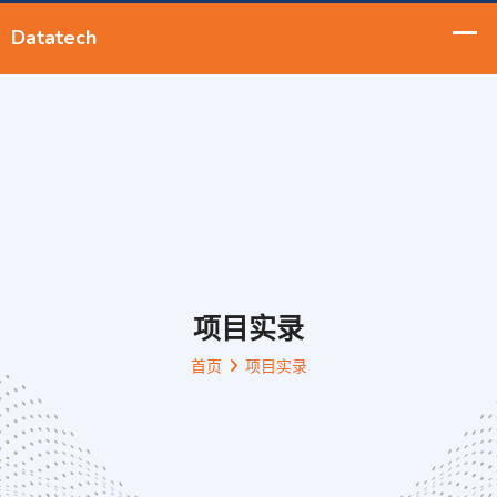
项目实录
首页
项目实录