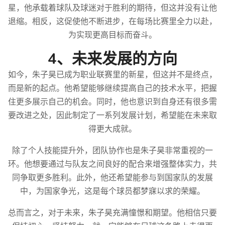
星，他承载着球队及球迷对于胜利的期待，但这并没有让他
退缩。相反，这促使他不断进步，在每场比赛里全力以赴，
为实现更高目标而奋斗。
4、未来发展的方向
如今，朱子昊已成为职业联赛里的新星，但这并不是终点，
而是新的起点。他希望能够继续提高自己的技术水平，把握
住更多展示自己的机会。同时，他也意识到自身还有很多需
要改进之处，因此制定了一系列发展计划，希望能在未来取
得更大成就。
除了个人技能提升外，团队协作也是朱子昊非常重视的一
环。他想要通过与队友之间良好的配合来增强整体实力，共
同争取更多胜利。此外，他还希望能参与到国家队的发展
中，为国家争光，这是每个球员都梦寐以求的荣耀。
总而言之，对于未来，朱子昊充满憧憬和期望。他相信只要