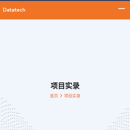
项目实录
首页
项目实录