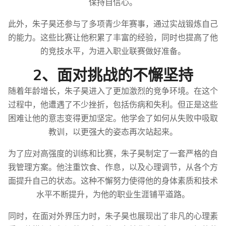
保持自信心。
此外，朱子昊还参与了多项青少年赛事，通过实战锻炼自己
的能力。这些比赛让他积累了丰富的经验，同时也提高了他
的竞技水平，为进入职业联赛做好准备。
2、面对挑战的不懈坚持
随着年龄增长，朱子昊进入了更加激烈的竞争环境。在这个
过程中，他遭遇了不少挫折，包括伤病和失利。但正是这些
困难让他的意志变得更加坚定。他学会了如何从失败中吸取
教训，以更强大的姿态再次站起来。
为了应对高强度的训练和比赛，朱子昊制定了一套严格的自
我管理方案。他注重饮食、作息，以及心理调节，从各个方
面提升自己的状态。这种不懈努力使得他的身体素质和技术
水平不断提升，为他的职业生涯铺平道路。
同时，在面对外界压力时，朱子昊也展现出了非凡的心理素