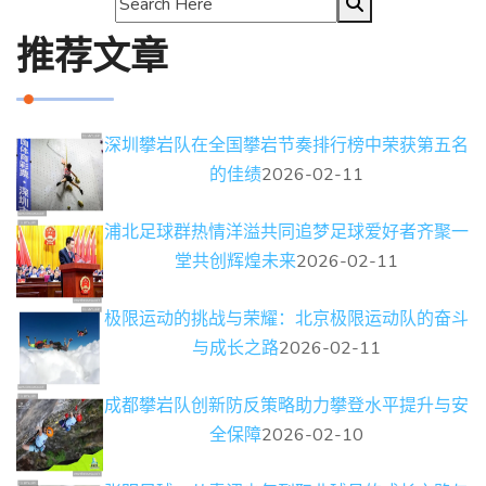
推荐文章
深圳攀岩队在全国攀岩节奏排行榜中荣获第五名
的佳绩
2026-02-11
浦北足球群热情洋溢共同追梦足球爱好者齐聚一
堂共创辉煌未来
2026-02-11
极限运动的挑战与荣耀：北京极限运动队的奋斗
与成长之路
2026-02-11
成都攀岩队创新防反策略助力攀登水平提升与安
全保障
2026-02-10